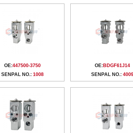
OE:
447500-3750
OE:
BDGF61J14
SENPAL NO.:
1008
SENPAL NO.:
400