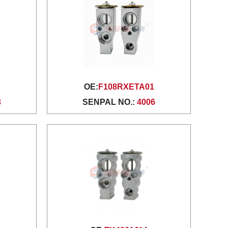
OE:
F108RXETA01
3
SENPAL NO.:
4006