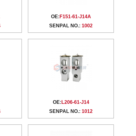
2
OE:
F151-61-J14A
4
SENPAL NO.:
1002
OE:
L206-61-J14
4
SENPAL NO.:
1012