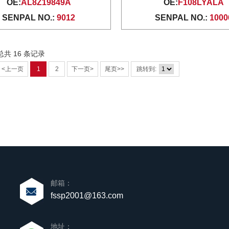
OE:
AL8Z19849A
OE:
F108LYALA
SENPAL NO.:
9012
SENPAL NO.:
1000
 总共 16 条记录
<上一页
1
2
下一页>
尾页>>
跳转到:
邮箱：
fssp2001@163.com
地址：